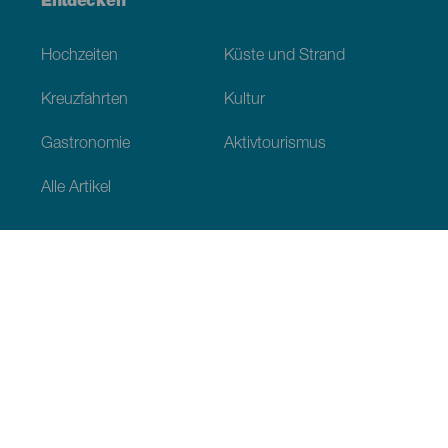
Entdecken
Hochzeiten
Küste und Strand
Kreuzfahrten
Kultur
Gastronomie
Aktivtourismus
Alle Artikel
Praktische Informationen
Veranstaltungskalender
Klima
Anreise
Wo sollen wir essen
Unterkunft
Der Archipel