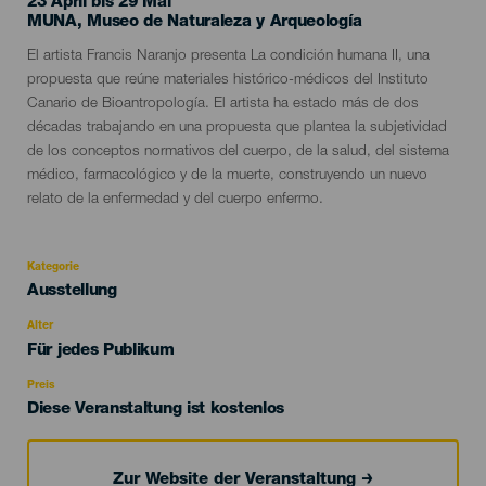
23 April bis 29 Mai
Localidad
MUNA, Museo de Naturaleza y Arqueología
Descripción
El artista Francis Naranjo presenta La condición humana II, una
del
propuesta que reúne materiales histórico-médicos del Instituto
evento
Canario de Bioantropología. El artista ha estado más de dos
décadas trabajando en una propuesta que plantea la subjetividad
de los conceptos normativos del cuerpo, de la salud, del sistema
médico, farmacológico y de la muerte, construyendo un nuevo
relato de la enfermedad y del cuerpo enfermo.
Kategorie
Categoría
Ausstellung
del
evento
Alter
Edad
Für jedes Publikum
Recomendada
Preis
Diese Veranstaltung ist kostenlos
Zur Website der Veranstaltung