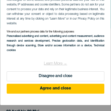
website, IP addresses and cookie identifiers. Some partners do not ask for your
consent to process your data and rely on their legitimate business interest. You
can withdraw your consent or object to data processing based on legitimate
interest at any time by clicking on “Learn More” or in our Privacy Policy on this
La condición Humana II
website.
We and our partners process data for the following purposes:
Imagen
Personalised advertising and content, advertising and content measurement, audience
Listado
research and services development
, Precise geolocation data, and identification
through device scanning
, Store and/or access information on a device
, Technical
cookies
Learn More →
Disagree and close
Agree and close
VERGANGENE VERANSTALTUNG