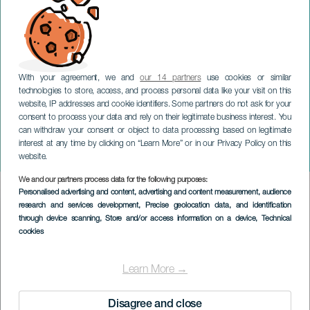
With your agreement, we and
our 14 partners
use cookies or similar
technologies to store, access, and process personal data like your visit on this
website, IP addresses and cookie identifiers. Some partners do not ask for your
consent to process your data and rely on their legitimate business interest. You
can withdraw your consent or object to data processing based on legitimate
TENERIFE
interest at any time by clicking on “Learn More” or in our Privacy Policy on this
Kollision
website.
We and our partners process data for the following purposes:
Imagen
Personalised advertising and content, advertising and content measurement, audience
Listado
research and services development
, Precise geolocation data, and identification
through device scanning
, Store and/or access information on a device
, Technical
cookies
Learn More →
Disagree and close