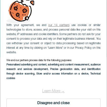
With your agreement, we and
our 14 partners
use cookies or similar
technologies to store, access, and process personal data like your visit on this
website, IP addresses and cookie identifiers. Some partners do not ask for your
consent to process your data and rely on their legitimate business interest. You
TENERIFE
can withdraw your consent or object to data processing based on legitimate
Kiko Ruiz aus Kuba im
interest at any time by clicking on “Learn More” or in our Privacy Policy on this
Konzert
website.
We and our partners process data for the following purposes:
Imagen
Personalised advertising and content, advertising and content measurement, audience
Listado
research and services development
, Precise geolocation data, and identification
through device scanning
, Store and/or access information on a device
, Technical
cookies
Learn More →
Disagree and close