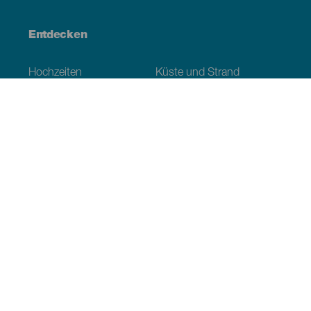
Entdecken
Hochzeiten
Küste und Strand
Kreuzfahrten
Kultur
Gastronomie
Aktivtourismus
Alle Artikel
Praktische Informationen
Veranstaltungskalender
Klima