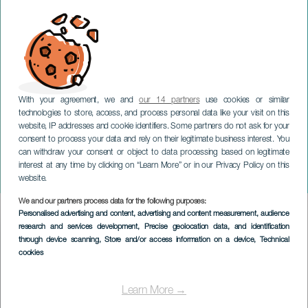
With your agreement, we and
our 14 partners
use cookies or similar
technologies to store, access, and process personal data like your visit on this
website, IP addresses and cookie identifiers. Some partners do not ask for your
consent to process your data and rely on their legitimate business interest. You
can withdraw your consent or object to data processing based on legitimate
TENERIFE
interest at any time by clicking on “Learn More” or in our Privacy Policy on this
Käsemesse
website.
We and our partners process data for the following purposes:
Imagen
Personalised advertising and content, advertising and content measurement, audience
Listado
research and services development
, Precise geolocation data, and identification
through device scanning
, Store and/or access information on a device
, Technical
cookies
Learn More →