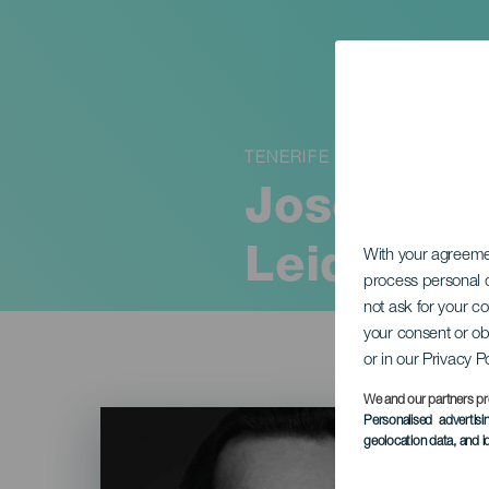
TENERIFE
José Bros
Leidensch
With your agreem
process personal d
not ask for your c
your consent or ob
or in our Privacy P
We and our partners pr
Imagen
Personalised advertis
Listado
geolocation data, and i