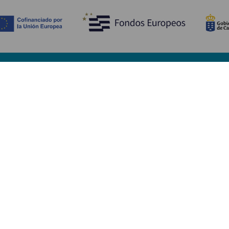
Entdecken
P
Hochzeiten
Küste und Strand
Ve
Kreuzfahrten
Kultur
An
Gastronomie
Aktivtourismus
Un
Alle Artikel