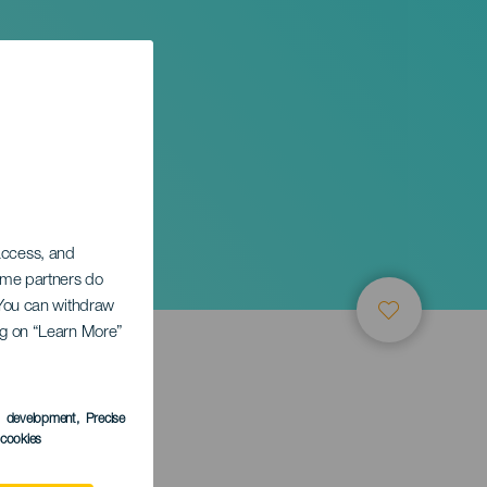
 access, and
Some partners do
. You can withdraw
ing on “Learn More”
TUNG
s development
, Precise
l cookies