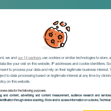
-Rezital: Lyrische
aft
ent, we and
our 14 partners
use cookies or similar technologies to store,
ata like your visit on this website, IP addresses and cookie identifiers. 
onsent to process your data and rely on their legitimate business interest
ject to data processing based on legitimate interest at any time by click
olicy on this website.
ocess data for the following purposes:
VERGANGENE VERANSTAL
ing and content, advertising and content measurement, audience research and service
dentification through device scanning
, Store and/or access information on a device
, Technica
18 April 2026