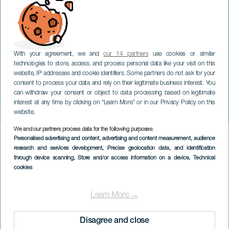
With your agreement, we and
our 14 partners
use cookies or similar
technologies to store, access, and process personal data like your visit on this
website, IP addresses and cookie identifiers. Some partners do not ask for your
consent to process your data and rely on their legitimate business interest. You
can withdraw your consent or object to data processing based on legitimate
TENERIFE
interest at any time by clicking on “Learn More” or in our Privacy Policy on this
Jaleo Fest
website.
We and our partners process data for the following purposes:
Imagen
Personalised advertising and content, advertising and content measurement, audience
Listado
research and services development
, Precise geolocation data, and identification
through device scanning
, Store and/or access information on a device
, Technical
cookies
Learn More →
Disagree and close