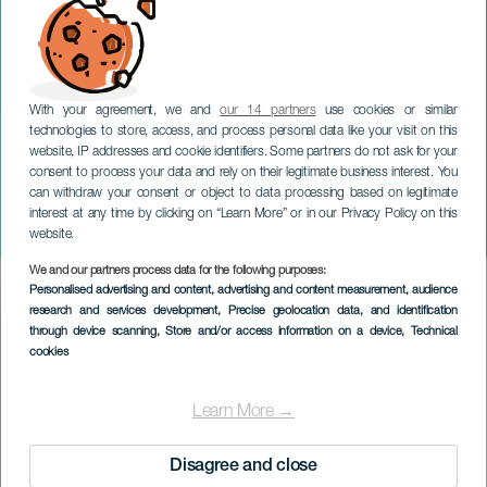
With your agreement, we and
our 14 partners
use cookies or similar
technologies to store, access, and process personal data like your visit on this
website, IP addresses and cookie identifiers. Some partners do not ask for your
consent to process your data and rely on their legitimate business interest. You
can withdraw your consent or object to data processing based on legitimate
TENERIFE
interest at any time by clicking on “Learn More” or in our Privacy Policy on this
Internationale Jazzwoche
website.
We and our partners process data for the following purposes:
Imagen
Personalised advertising and content, advertising and content measurement, audience
Listado
research and services development
, Precise geolocation data, and identification
through device scanning
, Store and/or access information on a device
, Technical
cookies
Learn More →
Disagree and close