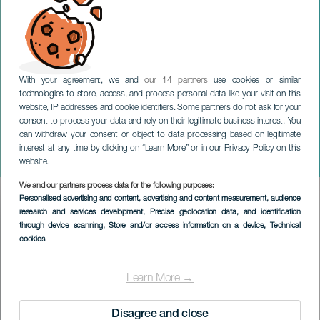
With your agreement, we and
our 14 partners
use cookies or similar
technologies to store, access, and process personal data like your visit on this
website, IP addresses and cookie identifiers. Some partners do not ask for your
consent to process your data and rely on their legitimate business interest. You
can withdraw your consent or object to data processing based on legitimate
TENERIFE
interest at any time by clicking on “Learn More” or in our Privacy Policy on this
Heavy Weather
website.
We and our partners process data for the following purposes:
Imagen
Personalised advertising and content, advertising and content measurement, audience
Listado
research and services development
, Precise geolocation data, and identification
through device scanning
, Store and/or access information on a device
, Technical
cookies
Learn More →
Disagree and close