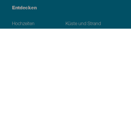
Entdecken
Hochzeiten
Küste und Strand
Kreuzfahrten
Kultur
Gastronomie
Aktivtourismus
Alle Artikel
Praktische Informationen
Veranstaltungskalender
Klima
Anreise
Wo sollen wir essen