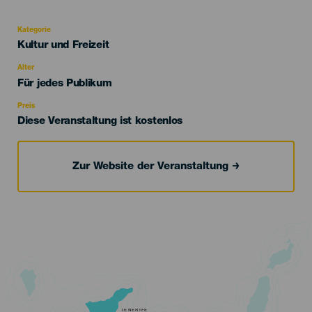
Kategorie
Categoría
Kultur und Freizeit
del
evento
Alter
Edad
Für jedes Publikum
Recomendada
Preis
Diese Veranstaltung ist kostenlos
Zur Website der Veranstaltung
TENERIFE