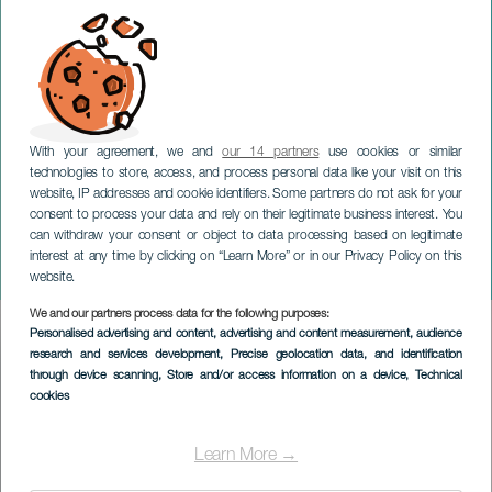
With your agreement, we and
our 14 partners
use cookies or similar
technologies to store, access, and process personal data like your visit on this
website, IP addresses and cookie identifiers. Some partners do not ask for your
consent to process your data and rely on their legitimate business interest. You
TENERIFE
can withdraw your consent or object to data processing based on legitimate
Handwerksmesse in
interest at any time by clicking on “Learn More” or in our Privacy Policy on this
Garachico
website.
We and our partners process data for the following purposes:
Imagen
Personalised advertising and content, advertising and content measurement, audience
Listado
research and services development
, Precise geolocation data, and identification
through device scanning
, Store and/or access information on a device
, Technical
cookies
Learn More →