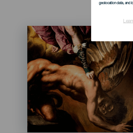
geolocation data, and i
Lear
Imagen
Listado