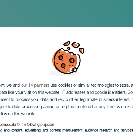
 zum Bau eines Tr
ent, we and
our 14 partners
use cookies or similar technologies to store,
ata like your visit on this website, IP addresses and cookie identifiers. 
onsent to process your data and rely on their legitimate business interest
ject to data processing based on legitimate interest at any time by click
olicy on this website.
ocess data for the following purposes:
VERGANGENE VERANSTAL
ing and content, advertising and content measurement, audience research and service