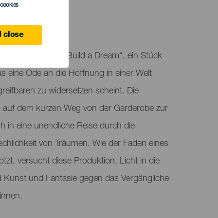
l cookies
 close
entiert „Manual to Build a Dream“, ein Stück
s eine Ode an die Hoffnung in einer Welt
greifbaren zu widersetzen scheint. Die
ich auf dem kurzen Weg von der Garderobe zur
h in eine unendliche Reise durch die
echlichkeit von Träumen. Wie der Faden eines
tzt, versucht diese Produktion, Licht in die
d Kunst und Fantasie gegen das Vergängliche
innen.