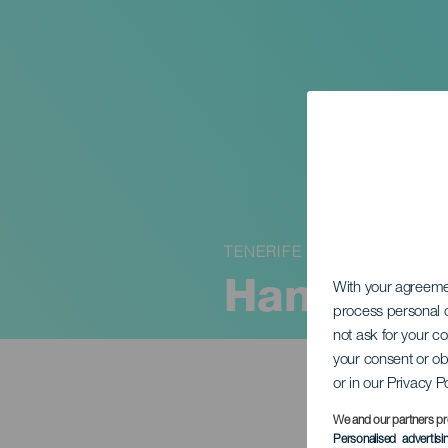
TENERIFE
Handbuch
With your agreem
process personal d
not ask for your c
your consent or ob
or in our Privacy P
We and our partners pr
Personalised advertis