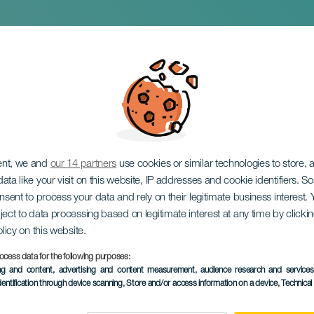
im Konzert
ent, we and
our 14 partners
use cookies or similar technologies to store,
ata like your visit on this website, IP addresses and cookie identifiers. 
onsent to process your data and rely on their legitimate business interest
ject to data processing based on legitimate interest at any time by click
olicy on this website.
ocess data for the following purposes:
VERGANGENE VERANSTAL
ing and content, advertising and content measurement, audience research and service
dentification through device scanning
, Store and/or access information on a device
, Technica
06 March 2026