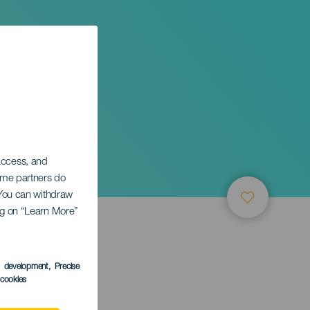
 access, and
Some partners do
. You can withdraw
ing on “Learn More”
TUNG
s development
, Precise
l cookies