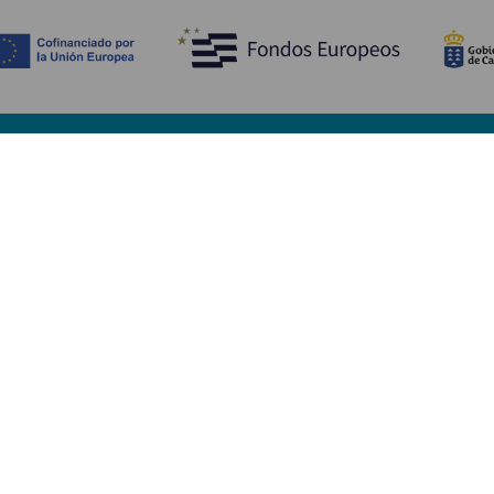
Entdecken
P
Hochzeiten
Küste und Strand
Ve
Kreuzfahrten
Kultur
An
Gastronomie
Aktivtourismus
Un
Alle Artikel