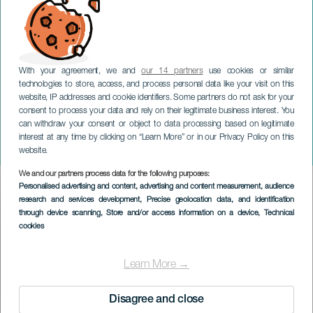
With your agreement, we and
our 14 partners
use cookies or similar
technologies to store, access, and process personal data like your visit on this
website, IP addresses and cookie identifiers. Some partners do not ask for your
consent to process your data and rely on their legitimate business interest. You
can withdraw your consent or object to data processing based on legitimate
TENERIFE
interest at any time by clicking on “Learn More” or in our Privacy Policy on this
Gatoluna
website.
We and our partners process data for the following purposes:
Imagen
Personalised advertising and content, advertising and content measurement, audience
Listado
research and services development
, Precise geolocation data, and identification
through device scanning
, Store and/or access information on a device
, Technical
cookies
Learn More →
Disagree and close