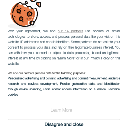
With your agreement, we and
our 14 partners
use cookies or similar
technologies to store, access, and process personal data like your visit on this
website, IP addresses and cookie identifiers. Some partners do not ask for your
consent to process your data and rely on their legitimate business interest. You
TENERIFE
can withdraw your consent or object to data processing based on legitimate
Fest der Jungfrau von
interest at any time by clicking on “Learn More” or in our Privacy Policy on this
Candelaria
website.
We and our partners process data for the following purposes:
Imagen
Personalised advertising and content, advertising and content measurement, audience
Listado
research and services development
, Precise geolocation data, and identification
through device scanning
, Store and/or access information on a device
, Technical
cookies
Learn More →
Disagree and close