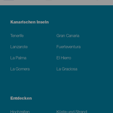
Menú
Kanarischen Inseln
Footer
Tenerife
Gran Canaria
Lanzarote
Fuerteventura
La Palma
El Hierro
La Gomera
La Graciosa
Entdecken
Hochzeiten
Küste und Strand