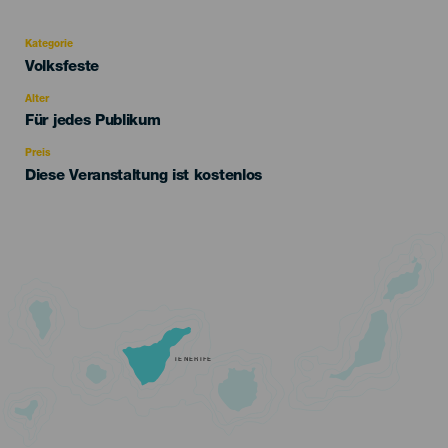
Kategorie
Categoría
Volksfeste
del
evento
Alter
Edad
Für jedes Publikum
Recomendada
Preis
Diese Veranstaltung ist kostenlos
TENERIFE