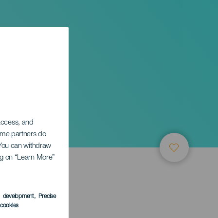
mée
 access, and
Some partners do
. You can withdraw
ing on “Learn More”
TUNG
s development
, Precise
l cookies