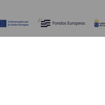
Entdecken
P
Hochzeiten
Küste und Strand
Ve
Kreuzfahrten
Kultur
An
Gastronomie
Aktivtourismus
Un
Alle Artikel