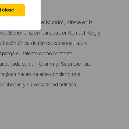
 close
como la "Sonera del Mundo", ofrece en la
táculo Bonche, acompañada por Kemuel Roig y
usión única de ritmos cubanos, jazz y
despliega su talento como cantante,
lardonada con un Grammy. Su presencia
ntagiosa hacen de este concierto una
aribeñas y su versatilidad artística.