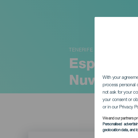
TENERIFE
Espen Ber
Nuviola
With your agreem
process personal d
not ask for your c
your consent or ob
or in our Privacy P
We and our partners pr
Personalised advertis
geolocation data, and i
Imagen