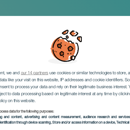
g, Villu Veski & Ay
ent, we and
our 14 partners
use cookies or similar technologies to store,
ata like your visit on this website, IP addresses and cookie identifiers. 
onsent to process your data and rely on their legitimate business interest
ject to data processing based on legitimate interest at any time by click
olicy on this website.
ocess data for the following purposes:
VERGANGENE VERANSTAL
ing and content, advertising and content measurement, audience research and service
dentification through device scanning
, Store and/or access information on a device
, Technica