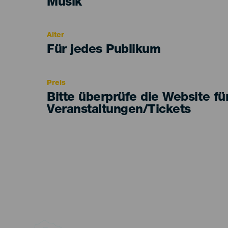
Categoría
Musik
del
evento
Alter
Edad
Für jedes Publikum
Recomendada
Preis
Bitte überprüfe die Website fü
Veranstaltungen/Tickets