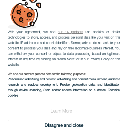
With your agreement, we and
our 14 partners
use cookies or similar
technologies to store, access, and process personal data like your visit on this
website, IP addresses and cookie identifiers. Some partners do not ask for your
consent to process your data and rely on their legitimate business interest. You
TENERIFE
can withdraw your consent or object to data processing based on legitimate
Escape City: III Cabeza de
interest at any time by clicking on “Learn More” or in our Privacy Policy on this
León
website.
We and our partners process data for the following purposes:
Imagen
Personalised advertising and content, advertising and content measurement, audience
Listado
research and services development
, Precise geolocation data, and identification
through device scanning
, Store and/or access information on a device
, Technical
cookies
Learn More →
Disagree and close