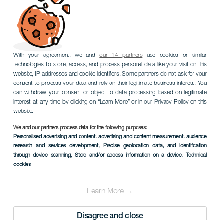
With your agreement, we and
our 14 partners
use cookies or similar
technologies to store, access, and process personal data like your visit on this
website, IP addresses and cookie identifiers. Some partners do not ask for your
consent to process your data and rely on their legitimate business interest. You
can withdraw your consent or object to data processing based on legitimate
TENERIFE
interest at any time by clicking on “Learn More” or in our Privacy Policy on this
Eine Garngeschichte
website.
We and our partners process data for the following purposes:
Imagen
Personalised advertising and content, advertising and content measurement, audience
Listado
research and services development
, Precise geolocation data, and identification
through device scanning
, Store and/or access information on a device
, Technical
cookies
Learn More →
Disagree and close