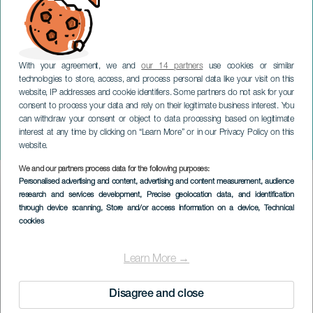
With your agreement, we and
our 14 partners
use cookies or similar
technologies to store, access, and process personal data like your visit on this
website, IP addresses and cookie identifiers. Some partners do not ask for your
consent to process your data and rely on their legitimate business interest. You
TENERIFE
can withdraw your consent or object to data processing based on legitimate
Drag Queen und
interest at any time by clicking on “Learn More” or in our Privacy Policy on this
Transformismus Gala
website.
We and our partners process data for the following purposes:
Imagen
Personalised advertising and content, advertising and content measurement, audience
Listado
research and services development
, Precise geolocation data, and identification
through device scanning
, Store and/or access information on a device
, Technical
cookies
Learn More →
Disagree and close