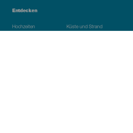
Entdecken
Hochzeiten
Küste und Strand
Kreuzfahrten
Kultur
Gastronomie
Aktivtourismus
Alle Artikel
Praktische Informationen
Veranstaltungskalender
Klima
Anreise
Wo sollen wir essen