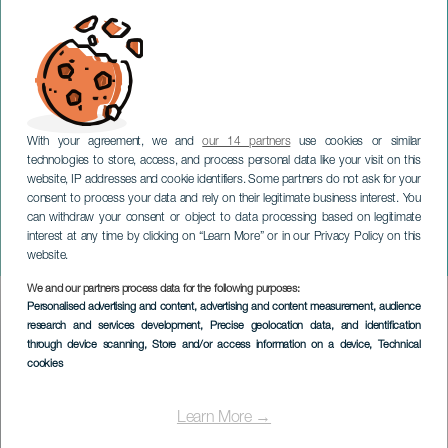
With your agreement, we and
our 14 partners
use cookies or similar
technologies to store, access, and process personal data like your visit on this
website, IP addresses and cookie identifiers. Some partners do not ask for your
consent to process your data and rely on their legitimate business interest. You
TENERIFE
can withdraw your consent or object to data processing based on legitimate
Die Tapas-Route des
interest at any time by clicking on “Learn More” or in our Privacy Policy on this
Nordostbezirks
website.
We and our partners process data for the following purposes:
Imagen
Personalised advertising and content, advertising and content measurement, audience
Listado
research and services development
, Precise geolocation data, and identification
through device scanning
, Store and/or access information on a device
, Technical
cookies
Learn More →