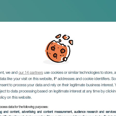
 TEAMS Tenerife
ent, we and
our 14 partners
use cookies or similar technologies to store,
ata like your visit on this website, IP addresses and cookie identifiers. 
onsent to process your data and rely on their legitimate business interest
ject to data processing based on legitimate interest at any time by click
olicy on this website.
ocess data for the following purposes:
VERGANGENE VERANSTAL
ing and content, advertising and content measurement, audience research and service