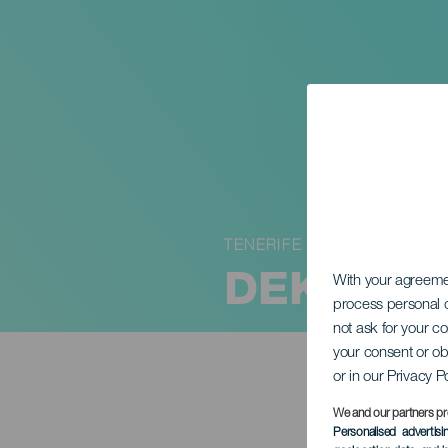
TENERIFE
DEKA FIT
With your agreem
process personal d
not ask for your c
your consent or ob
or in our Privacy P
We and our partners pr
Personalised advertis