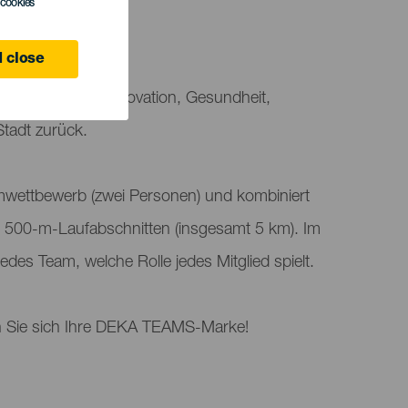
l cookies
 close
rtevent voller Innovation, Gesundheit,
Stadt zurück.
wettbewerb (zwei Personen) und kombiniert
 500-m-Laufabschnitten (insgesamt 5 km). Im
jedes Team, welche Rolle jedes Mitglied spielt.
n Sie sich Ihre DEKA TEAMS-Marke!