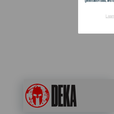
geolocation data, and i
Lear
Imagen
Listado