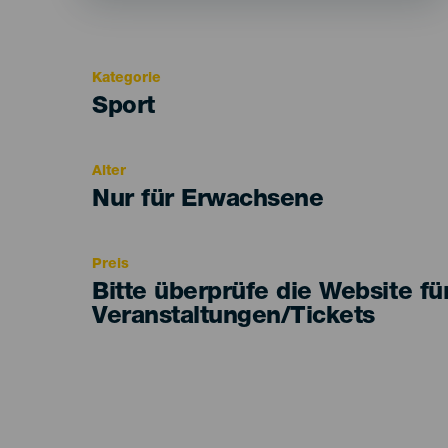
Kategorie
Categoría
Sport
del
evento
Alter
Edad
Nur für Erwachsene
Recomendada
Preis
Bitte überprüfe die Website fü
Veranstaltungen/Tickets