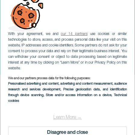
With your agreement, we and
our 14 partners
use cookies or similar
technologies to store, access, and process personal data like your visit on this
website, IP addresses and cookie identifiers. Some partners do not ask for your
consent to process your data and rely on their legitimate business interest. You
can withdraw your consent or object to data processing based on legitimate
TENERIFE
interest at any time by clicking on “Learn More” or in our Privacy Policy on this
Deine Schönheit
website.
We and our partners process data for the following purposes:
Imagen
Personalised advertising and content, advertising and content measurement, audience
Listado
research and services development
, Precise geolocation data, and identification
through device scanning
, Store and/or access information on a device
, Technical
cookies
Learn More →
Disagree and close