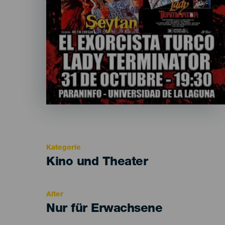
Kategorie
Categoría
Kino und Theater
del
evento
Alter
Edad
Nur für Erwachsene
Recomendada