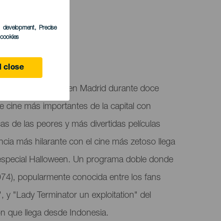
TUNG
s development
, Precise
l cookies
 Laguna
 close
el festival CutreCon en Madrid durante doce
de cine más importantes de la capital con
s de las peores y más divertidas películas
ncia más hilarante con el cine más zetoso llega
 especial Halloween. Un programa doble donde
974), popularmente conocida entre los fans
, y "Lady Terminator un exploitation" del
 que llega desde Indonesia.