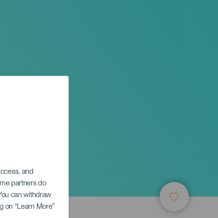
cial
 access, and
Some partners do
. You can withdraw
ing on “Learn More”