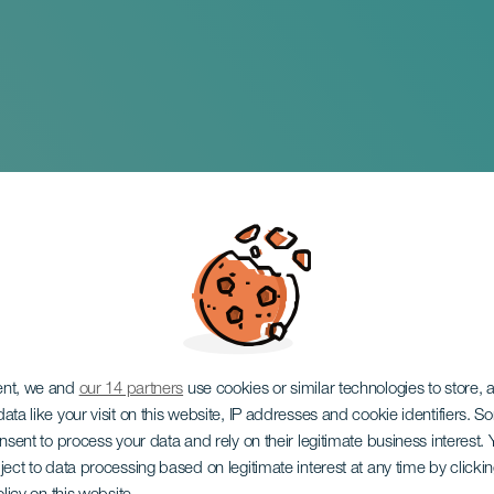
on Tour 2023. Espe
n
ent, we and
our 14 partners
use cookies or similar technologies to store,
ata like your visit on this website, IP addresses and cookie identifiers. 
onsent to process your data and rely on their legitimate business interest
ject to data processing based on legitimate interest at any time by click