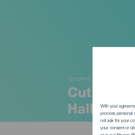
TENERIFE
CutreCon 
Hallowee
With your agreem
process personal d
not ask for your c
your consent or ob