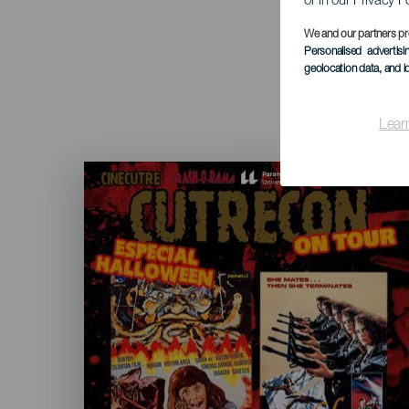
or in our Privacy P
We and our partners pr
Personalised advertis
geolocation data, and i
Lear
Imagen
Listado