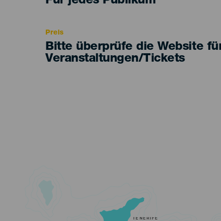
Edad
Für jedes Publikum
Recomendada
Preis
Bitte überprüfe die Website fü
Veranstaltungen/Tickets
TENERIFE