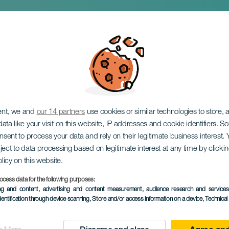
Drago
ent, we and
our 14 partners
use cookies or similar technologies to store,
ata like your visit on this website, IP addresses and cookie identifiers. 
onsent to process your data and rely on their legitimate business interest
ject to data processing based on legitimate interest at any time by click
olicy on this website.
ocess data for the following purposes:
ing and content, advertising and content measurement, audience research and service
VERGANGENE VERANSTAL
dentification through device scanning
, Store and/or access information on a device
, Technica
25 January 2026