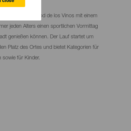
 close
acht Station in Icod de los Vinos mit einem
hmer jeden Alters einen sportlichen Vormittag
tadt genießen können. Der Lauf startet um
en Platz des Ortes und bietet Kategorien für
sowie für Kinder.