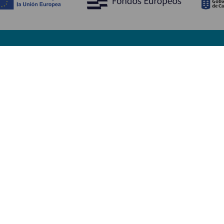
Entdecken
P
Hochzeiten
Küste und Strand
Ve
Kreuzfahrten
Kultur
An
Gastronomie
Aktivtourismus
Un
Alle Artikel