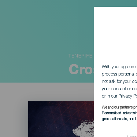
TENERIFE
Cross El 
With your agreem
process personal d
not ask for your c
your consent or ob
or in our Privacy P
Imagen
Listado
We and our partners pr
Personalised advertis
geolocation data, and i