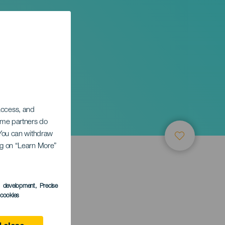
 access, and
Some partners do
. You can withdraw
ing on “Learn More”
s development
, Precise
TUNG
l cookies