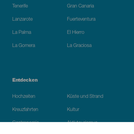
Tenerife
Gran Canaria
Lanzarote
Fuerteventura
La Palma
El Hierro
La Gomera
La Graciosa
Entdecken
Hochzeiten
Küste und Strand
Kreuzfahrten
Kultur
Gastronomie
Aktivtourismus