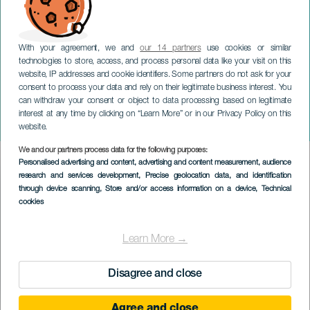
With your agreement, we and
our 14 partners
use cookies or similar
technologies to store, access, and process personal data like your visit on this
website, IP addresses and cookie identifiers. Some partners do not ask for your
consent to process your data and rely on their legitimate business interest. You
can withdraw your consent or object to data processing based on legitimate
TENERIFE
interest at any time by clicking on “Learn More” or in our Privacy Policy on this
Craig David im Konzert
website.
We and our partners process data for the following purposes:
Imagen
Personalised advertising and content, advertising and content measurement, audience
Listado
research and services development
, Precise geolocation data, and identification
through device scanning
, Store and/or access information on a device
, Technical
cookies
Learn More →
Disagree and close
Agree and close