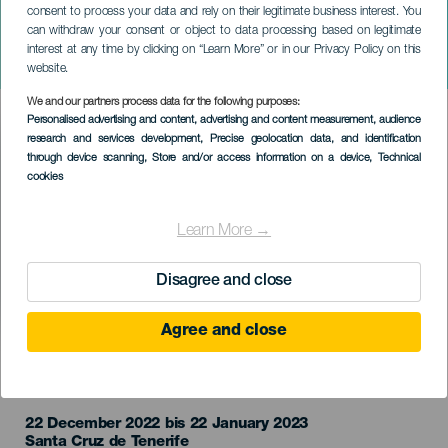
consent to process your data and rely on their legitimate business interest. You
TENERIFE
can withdraw your consent or object to data processing based on legitimate
Concierto de Navidad Per
interest at any time by clicking on “Learn More” or in our Privacy Policy on this
la notte di Natale
website.
We and our partners process data for the following purposes:
Imagen
Personalised advertising and content, advertising and content measurement, audience
Listado
research and services development
, Precise geolocation data, and identification
through device scanning
, Store and/or access information on a device
, Technical
cookies
Learn More →
Disagree and close
Agree and close
VERGANGENE VERANSTALTUNG
22 December 2022 bis 22 January 2023
Localidad
Santa Cruz de Tenerife