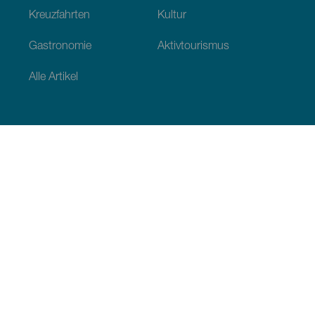
Kreuzfahrten
Kultur
Gastronomie
Aktivtourismus
Alle Artikel
Praktische Informationen
Veranstaltungskalender
Klima
Anreise
Wo sollen wir essen
Unterkunft
Der Archipel
Engagement tur Nachhaltigkeit
Dienstleistungen