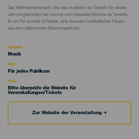
Descripción
Das Weihnachtskonzert, das das Auditorio de Tenerife für dieses
del
Jahr programmiert hat, kommt vom Orquesta Barroca de Tenerife.
evento
Es ist Per la notte di Natale, eine Auswahl musikalischer Fabeln
aus dem italienischen Barockrepertoire.
Kategorie
Categoría
Musik
del
evento
Alter
Edad
Für jedes Publikum
Recomendada
Preis
Bitte überprüfe die Website für
Veranstaltungen/Tickets
Zur Website der Veranstaltung