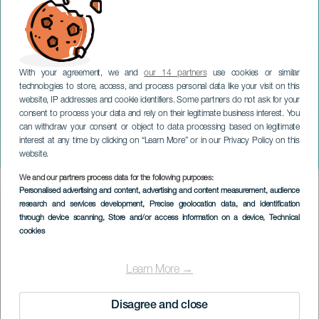
With your agreement, we and
our 14 partners
use cookies or similar
technologies to store, access, and process personal data like your visit on this
website, IP addresses and cookie identifiers. Some partners do not ask for your
consent to process your data and rely on their legitimate business interest. You
can withdraw your consent or object to data processing based on legitimate
TENERIFE
interest at any time by clicking on “Learn More” or in our Privacy Policy on this
Clàssics
website.
We and our partners process data for the following purposes:
Imagen
Personalised advertising and content, advertising and content measurement, audience
Listado
research and services development
, Precise geolocation data, and identification
through device scanning
, Store and/or access information on a device
, Technical
cookies
Learn More →
Disagree and close