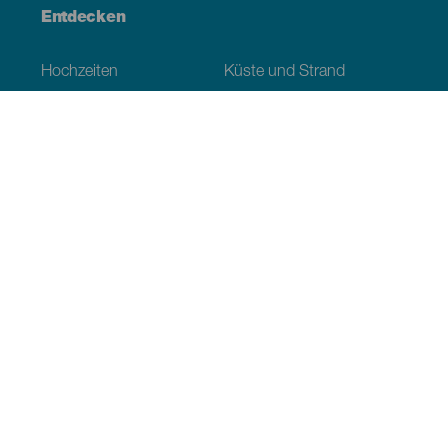
Entdecken
Hochzeiten
Küste und Strand
Kreuzfahrten
Kultur
Gastronomie
Aktivtourismus
Alle Artikel
Praktische Informationen
Veranstaltungskalender
Klima
Anreise
Wo sollen wir essen