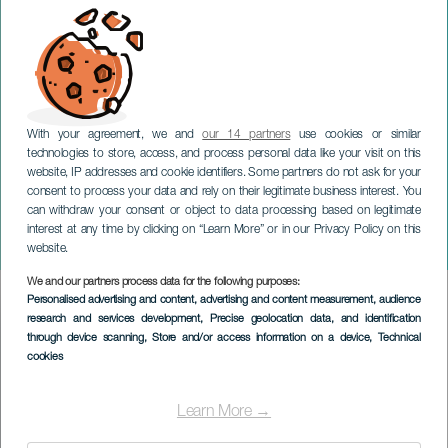
With your agreement, we and
our 14 partners
use cookies or similar
technologies to store, access, and process personal data like your visit on this
website, IP addresses and cookie identifiers. Some partners do not ask for your
consent to process your data and rely on their legitimate business interest. You
TENERIFE
can withdraw your consent or object to data processing based on legitimate
Children of the 80's: Los
interest at any time by clicking on “Learn More” or in our Privacy Policy on this
Inhumanos
website.
We and our partners process data for the following purposes:
Imagen
Personalised advertising and content, advertising and content measurement, audience
Listado
research and services development
, Precise geolocation data, and identification
through device scanning
, Store and/or access information on a device
, Technical
cookies
Learn More →