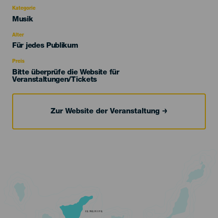
Kategorie
Categoría
Musik
del
evento
Alter
Edad
Für jedes Publikum
Recomendada
Preis
Bitte überprüfe die Website für
Veranstaltungen/Tickets
Zur Website der Veranstaltung
TENERIFE