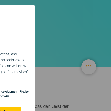
 access, and
Some partners do
. You can withdraw
ing on “Learn More”
s development
, Precise
ife
l cookies
t ein Musikfestival, das den Geist der