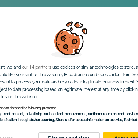
x Festival
ent, we and
our 14 partners
use cookies or similar technologies to store,
ata like your visit on this website, IP addresses and cookie identifiers. 
onsent to process your data and rely on their legitimate business interest
ject to data processing based on legitimate interest at any time by click
olicy on this website.
05 September 2026
ocess data for the following purposes:
ing and content, advertising and content measurement, audience research and service
Localidad
Santa Cruz de Tener
dentification through device scanning
, Store and/or access information on a device
, Technica
Descripción
Das Caribe Mix Festival is