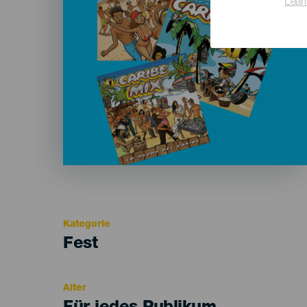
Lear
Kategorie
Categoría
Fest
del
evento
Alter