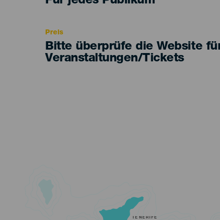
Edad
Für jedes Publikum
Recomendada
Preis
Bitte überprüfe die Website fü
Veranstaltungen/Tickets
TENERIFE