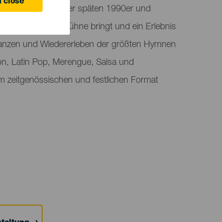
 close
 die die Sommer der späten 1990er und
en, auf die Live-Bühne bringt und ein Erlebnis
 Tanzen und Wiedererleben der größten Hymnen
n, Latin Pop, Merengue, Salsa und
 zeitgenössischen und festlichen Format