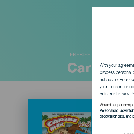
TENERIFE
Caribe Mi
With your agreem
process personal d
not ask for your c
your consent or ob
or in our Privacy P
Imagen
Listado
We and our partners pr
Personalised advertis
geolocation data, and i