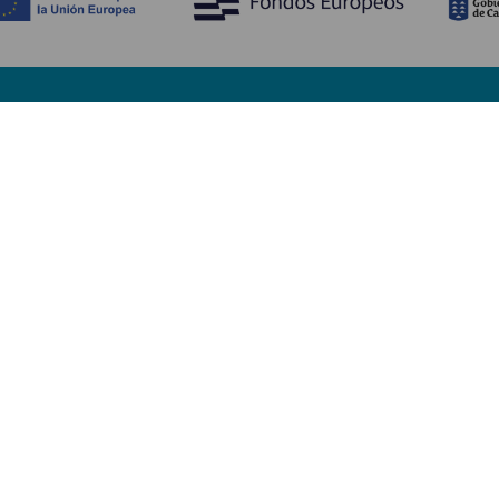
Entdecken
P
Hochzeiten
Küste und Strand
Ve
Kreuzfahrten
Kultur
An
Gastronomie
Aktivtourismus
Un
Alle Artikel