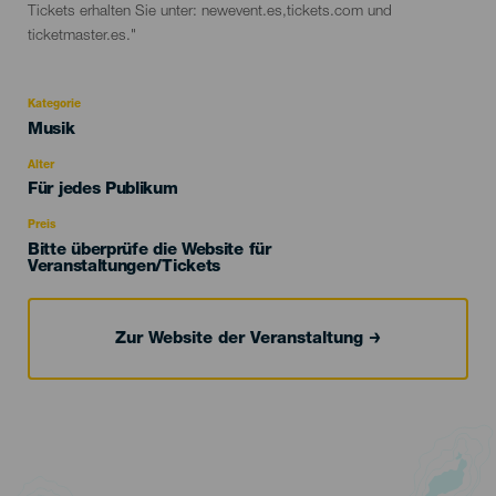
Tickets erhalten Sie unter: newevent.es,tickets.com und
ticketmaster.es."
Kategorie
Categoría
Musik
del
evento
Alter
Edad
Für jedes Publikum
Recomendada
Preis
Bitte überprüfe die Website für
Veranstaltungen/Tickets
Zur Website der Veranstaltung