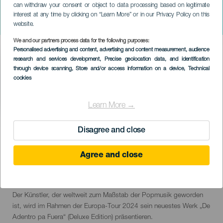
can withdraw your consent or object to data processing based on legitimate
TENERIFE
interest at any time by clicking on “Learn More” or in our Privacy Policy on this
Camilo en Tenerife
website.
We and our partners process data for the following purposes:
Imagen
Personalised advertising and content, advertising and content measurement, audience
Listado
research and services development
, Precise geolocation data, and identification
through device scanning
, Store and/or access information on a device
, Technical
cookies
Learn More →
VERGANGENE VERANSTALTUNG
Disagree and close
Agree and close
15 June 2024
Localidad
Adeje
Descripción
"Camilo kommt am 15. Juni 2024 zum ersten Mal auf Teneriffa an.
del
Der Künstler, der weltweit zum Maßstab der Popmusik geworden
evento
ist, wird im Rahmen der Europa-Tour 2024 sein neuestes Werk „De
Adentro pa Fuera“ (Deluxe Edition) präsentieren.