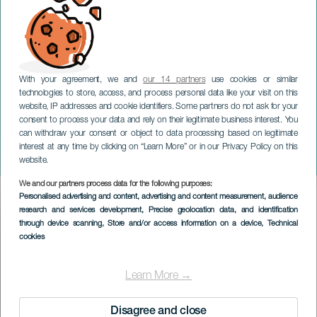
With your agreement, we and
our 14 partners
use cookies or similar
technologies to store, access, and process personal data like your visit on this
website, IP addresses and cookie identifiers. Some partners do not ask for your
consent to process your data and rely on their legitimate business interest. You
can withdraw your consent or object to data processing based on legitimate
TENERIFE
interest at any time by clicking on “Learn More” or in our Privacy Policy on this
Bywater Call im Konzert
website.
We and our partners process data for the following purposes:
Imagen
Personalised advertising and content, advertising and content measurement, audience
Listado
research and services development
, Precise geolocation data, and identification
through device scanning
, Store and/or access information on a device
, Technical
cookies
Learn More →
Disagree and close