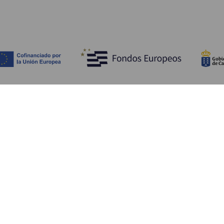
Entdecken
P
Hochzeiten
Küste und Strand
Ve
Kreuzfahrten
Kultur
An
Gastronomie
Aktivtourismus
Un