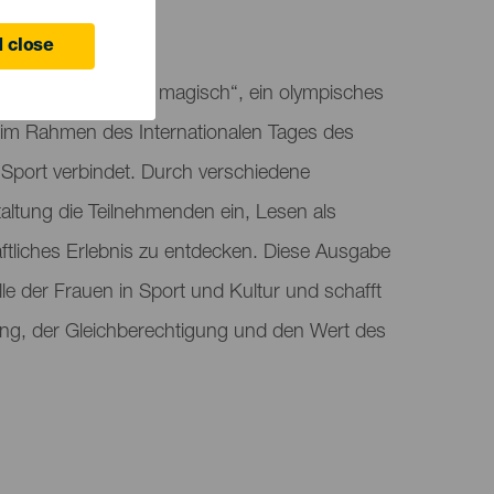
 close
herbergt „Lesen ist magisch“, ein olympisches
ve im Rahmen des Internationalen Tages des
 Sport verbindet. Durch verschiedene
staltung die Teilnehmenden ein, Lesen als
ftliches Erlebnis zu entdecken. Diese Ausgabe
lle der Frauen in Sport und Kultur und schafft
g, der Gleichberechtigung und den Wert des