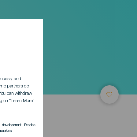
 access, and
Some partners do
. You can withdraw
ing on “Learn More”
TUNG
s development
, Precise
l cookies