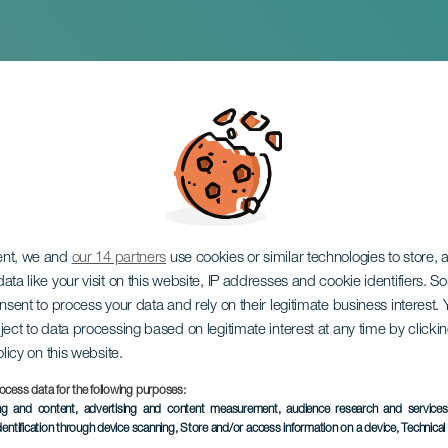
n Adeje
ent, we and
our 14 partners
use cookies or similar technologies to store,
ata like your visit on this website, IP addresses and cookie identifiers. 
onsent to process your data and rely on their legitimate business interest
ject to data processing based on legitimate interest at any time by click
olicy on this website.
ocess data for the following purposes:
VERGANGENE VERANSTAL
ing and content, advertising and content measurement, audience research and service
dentification through device scanning
, Store and/or access information on a device
, Technica