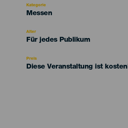
Kategorie
Categoría
Messen
del
evento
Alter
Edad
Für jedes Publikum
Recomendada
Preis
Diese Veranstaltung ist kosten