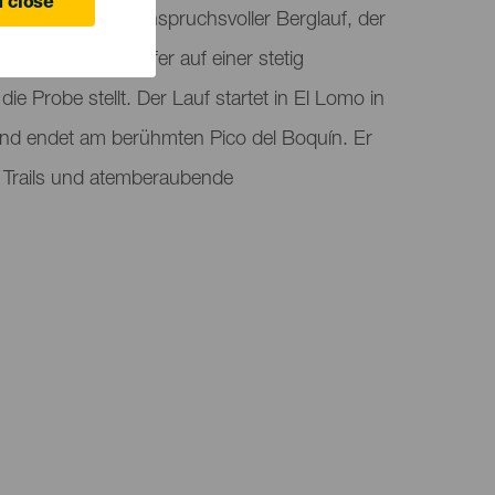
 close
hallenge ist ein anspruchsvoller Berglauf, der
ssenheit der Läufer auf einer stetig
ie Probe stellt. Der Lauf startet in El Lomo in
nd endet am berühmten Pico del Boquín. Er
e Trails und atemberaubende