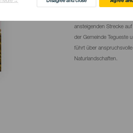
n More →
Disagree and close
Agree and
Descripción
Die Boquín Vertical Race C
del
die Ausdauer und Entschlo
evento
ansteigenden Strecke auf d
der Gemeinde Tegueste u
führt über anspruchsvoll
Naturlandschaften.