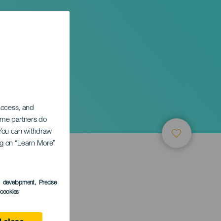
ge
 access, and
Some partners do
. You can withdraw
ing on “Learn More”
s development
, Precise
l cookies