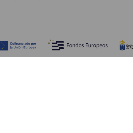
Entdecken
P
Hochzeiten
Küste und Strand
Ve
Kreuzfahrten
Kultur
An