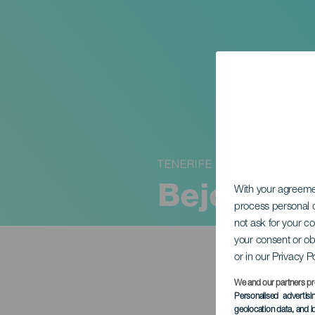
TENERIFE
Bejo im K
With your agreem
process personal d
not ask for your c
your consent or ob
or in our Privacy P
We and our partners pr
Personalised advertis
geolocation data, and i