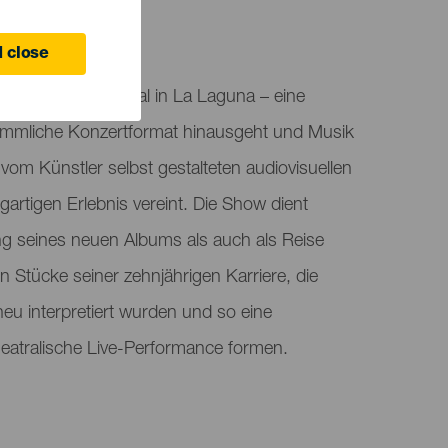
 close
orista“ im Teatro Leal in La Laguna – eine
ömmliche Konzertformat hinausgeht und Musik
vom Künstler selbst gestalteten audiovisuellen
rtigen Erlebnis vereint. Die Show dient
ng seines neuen Albums als auch als Reise
n Stücke seiner zehnjährigen Karriere, die
neu interpretiert wurden und so eine
theatralische Live-Performance formen.