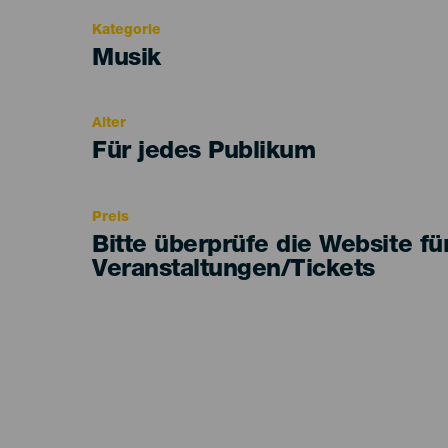
Kategorie
Categoría
Musik
del
evento
Alter
Edad
Für jedes Publikum
Recomendada
Preis
Bitte überprüfe die Website fü
Veranstaltungen/Tickets