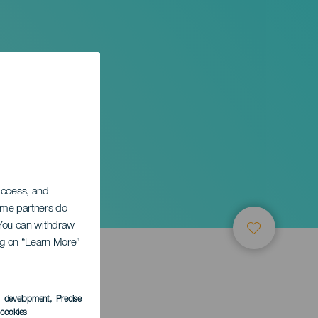
 access, and
Some partners do
. You can withdraw
ing on “Learn More”
TUNG
s development
, Precise
l cookies