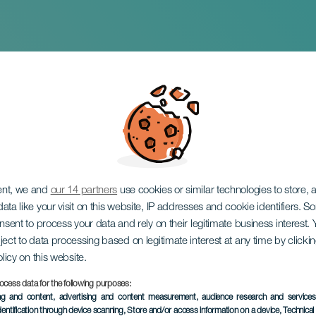
onzert
ent, we and
our 14 partners
use cookies or similar technologies to store,
ata like your visit on this website, IP addresses and cookie identifiers. 
onsent to process your data and rely on their legitimate business interest
ject to data processing based on legitimate interest at any time by click
olicy on this website.
ocess data for the following purposes:
VERGANGENE VERANSTAL
ing and content, advertising and content measurement, audience research and service
dentification through device scanning
, Store and/or access information on a device
, Technica