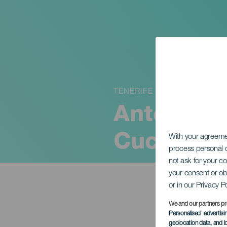
TENERIFE
Antonia S
Cuca
With your agreem
process personal d
not ask for your c
your consent or ob
or in our Privacy P
We and our partners pr
Personalised advertis
geolocation data, and i