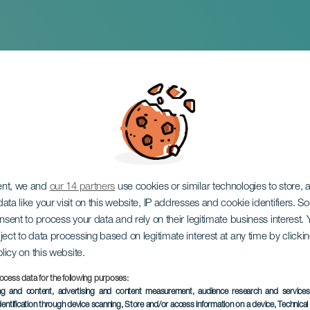
an Juan: La ropa vie
ent, we and
our 14 partners
use cookies or similar technologies to store,
ata like your visit on this website, IP addresses and cookie identifiers. 
onsent to process your data and rely on their legitimate business interest
ject to data processing based on legitimate interest at any time by click
olicy on this website.
ocess data for the following purposes:
VERGANGENE VERANSTAL
ing and content, advertising and content measurement, audience research and service
dentification through device scanning
, Store and/or access information on a device
, Technica