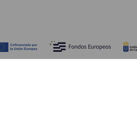
Entdecken
P
Hochzeiten
Küste und Strand
Ve
Kreuzfahrten
Kultur
An