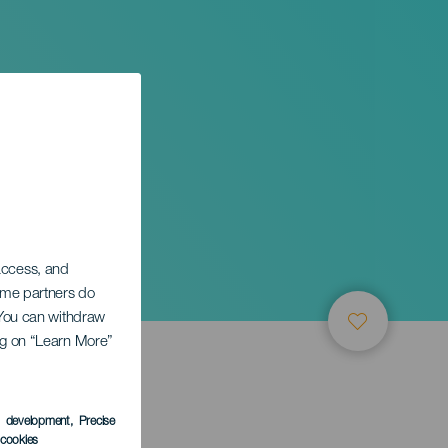
ja de
 access, and
Some partners do
. You can withdraw
ing on “Learn More”
TUNG
s development
, Precise
l cookies