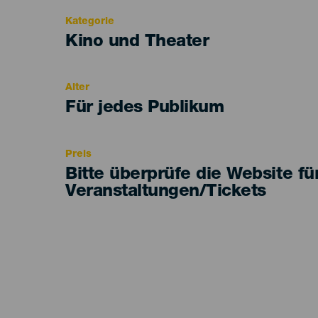
Kategorie
Categoría
Kino und Theater
del
evento
Alter
Edad
Für jedes Publikum
Recomendada
Preis
Bitte überprüfe die Website fü
Veranstaltungen/Tickets