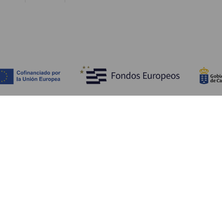
Entdecken
P
Hochzeiten
Küste und Strand
Ve
Kreuzfahrten
Kultur
An