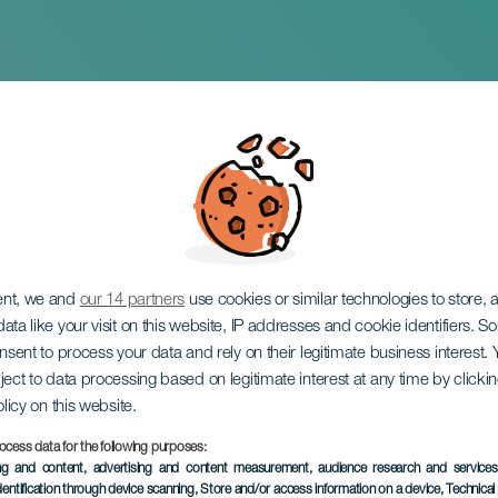
an Juan auf Tenerif
ent, we and
our 14 partners
use cookies or similar technologies to store,
ata like your visit on this website, IP addresses and cookie identifiers. 
onsent to process your data and rely on their legitimate business interest
ject to data processing based on legitimate interest at any time by click
olicy on this website.
ocess data for the following purposes:
VERGANGENE VERANSTAL
ing and content, advertising and content measurement, audience research and service
dentification through device scanning
, Store and/or access information on a device
, Technica