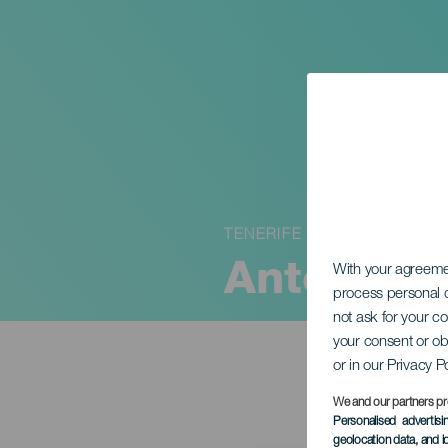
TENERIFE
Antonia S
With your agreem
process personal d
not ask for your c
your consent or ob
or in our Privacy P
We and our partners pr
Personalised advertis
geolocation data, and i