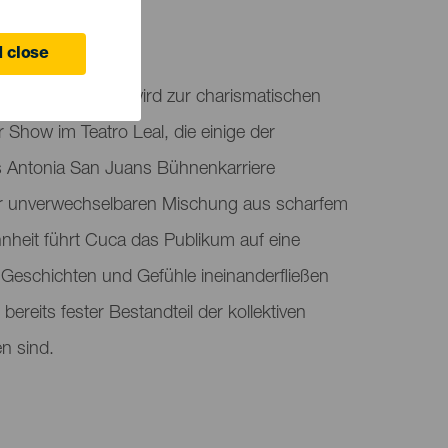
 Laguna
 close
Mutter von Mari, wird zur charismatischen
 Show im Teatro Leal, die einige der
s Antonia San Juans Bühnenkarriere
er unverwechselbaren Mischung aus scharfem
heit führt Cuca das Publikum auf eine
 Geschichten und Gefühle ineinanderfließen
bereits fester Bestandteil der kollektiven
n sind.