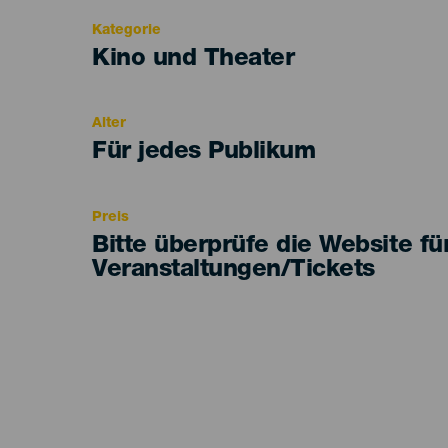
Kategorie
Categoría
Kino und Theater
del
evento
Alter
Edad
Für jedes Publikum
Recomendada
Preis
Bitte überprüfe die Website fü
Veranstaltungen/Tickets