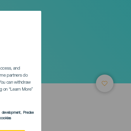
 access, and
Some partners do
. You can withdraw
ing on “Learn More”
TUNG
s development
, Precise
l cookies