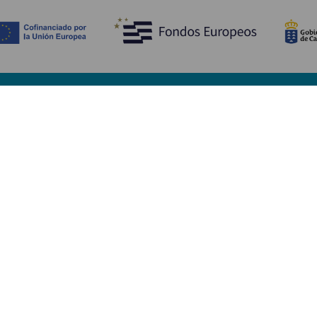
Entdecken
P
Hochzeiten
Küste und Strand
Ve
Kreuzfahrten
Kultur
An
Gastronomie
Aktivtourismus
Un
Alle Artikel