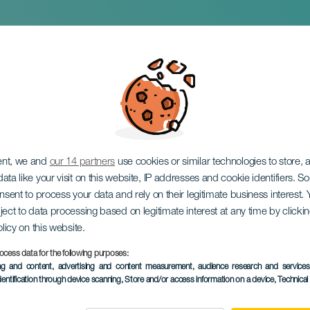
gen
ent, we and
our 14 partners
use cookies or similar technologies to store,
ata like your visit on this website, IP addresses and cookie identifiers. 
onsent to process your data and rely on their legitimate business interest
ject to data processing based on legitimate interest at any time by click
olicy on this website.
ocess data for the following purposes:
VERGANGENE VERANSTAL
ing and content, advertising and content measurement, audience research and service
dentification through device scanning
, Store and/or access information on a device
, Technica
01 November 2025