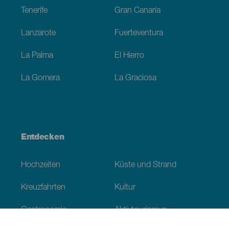
Tenerife
Gran Canaria
Lanzarote
Fuerteventura
La Palma
El Hierro
La Gomera
La Graciosa
Entdecken
Hochzeiten
Küste und Strand
Kreuzfahrten
Kultur
Gastronomie
Aktivtourismus