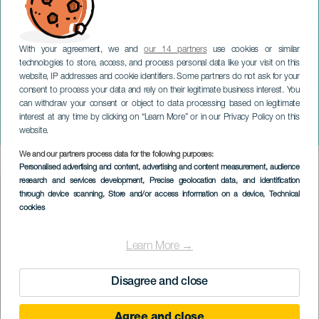
With your agreement, we and
our 14 partners
use cookies or similar
technologies to store, access, and process personal data like your visit on this
website, IP addresses and cookie identifiers. Some partners do not ask for your
consent to process your data and rely on their legitimate business interest. You
TENERIFE
can withdraw your consent or object to data processing based on legitimate
Abubukaka: Lasst uns
interest at any time by clicking on “Learn More” or in our Privacy Policy on this
einander hassen
website.
We and our partners process data for the following purposes:
Imagen
Personalised advertising and content, advertising and content measurement, audience
Listado
research and services development
, Precise geolocation data, and identification
through device scanning
, Store and/or access information on a device
, Technical
cookies
Learn More →
Disagree and close
Agree and close