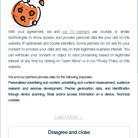
With your agreement, we and
our 14 partners
use cookies or similar
technologies to store, access, and process personal data like your visit on this
website, IP addresses and cookie identifiers. Some partners do not ask for your
consent to process your data and rely on their legitimate business interest. You
can withdraw your consent or object to data processing based on legitimate
LANZAROTE
interest at any time by clicking on “Learn More” or in our Privacy Policy on this
Yerma
website.
We and our partners process data for the following purposes:
Imagen
Personalised advertising and content, advertising and content measurement, audience
Listado
research and services development
, Precise geolocation data, and identification
through device scanning
, Store and/or access information on a device
, Technical
cookies
Learn More →
Disagree and close