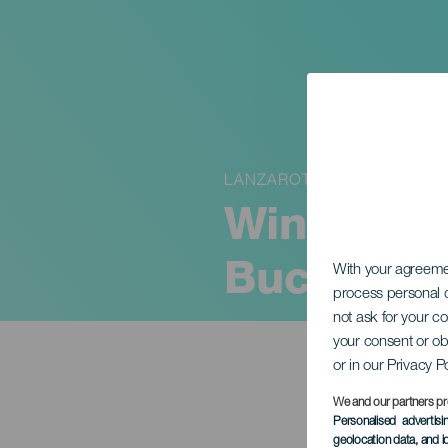
LANZAROTE
Winds of
Buches
With your agreem
process personal d
not ask for your c
your consent or ob
or in our Privacy P
We and our partners pr
Personalised advertis
geolocation data, and i