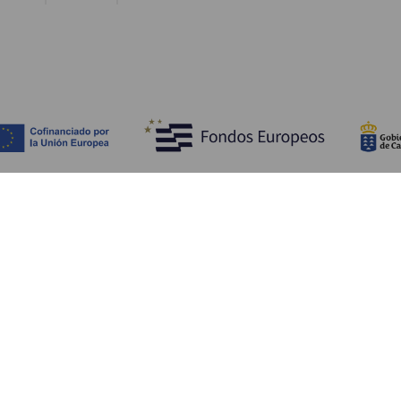
Entdecken
P
Hochzeiten
Küste und Strand
Ve
Kreuzfahrten
Kultur
An