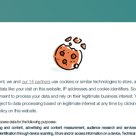
 Joy: Eine Hommage
ent, we and
our 14 partners
use cookies or similar technologies to store,
ata like your visit on this website, IP addresses and cookie identifiers. 
onsent to process your data and rely on their legitimate business interest
ject to data processing based on legitimate interest at any time by click
olicy on this website.
ocess data for the following purposes:
VERGANGENE VERANSTAL
ing and content, advertising and content measurement, audience research and service
dentification through device scanning
, Store and/or access information on a device
, Technica