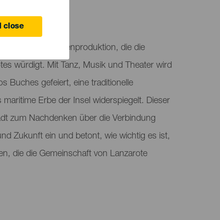
 close
e einzigartige Bühnenproduktion, die die
rotes würdigt. Mit Tanz, Musik und Theater wird
 Buches gefeiert, eine traditionelle
s maritime Erbe der Insel widerspiegelt. Dieser
lädt zum Nachdenken über die Verbindung
d Zukunft ein und betont, wie wichtig es ist,
en, die die Gemeinschaft von Lanzarote