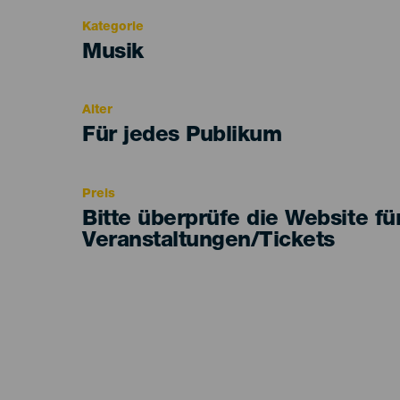
Kategorie
Categoría
Musik
del
evento
Alter
Edad
Für jedes Publikum
Recomendada
Preis
Bitte überprüfe die Website fü
Veranstaltungen/Tickets