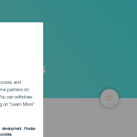
 an Los
 access, and
Some partners do
. You can withdraw
ing on “Learn More”
TUNG
s development
, Precise
l cookies