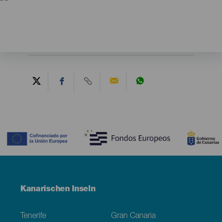
Contenido
Menú
Kanarischen Inseln
Footer
Tenerife
Gran Canaria