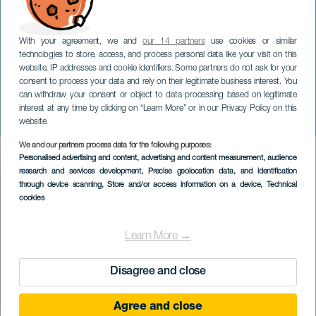
With your agreement, we and
our 14 partners
use cookies or similar
technologies to store, access, and process personal data like your visit on this
website, IP addresses and cookie identifiers. Some partners do not ask for your
consent to process your data and rely on their legitimate business interest. You
LANZAROTE
can withdraw your consent or object to data processing based on legitimate
Weihnachten im
interest at any time by clicking on “Learn More” or in our Privacy Policy on this
Dschungel
website.
We and our partners process data for the following purposes:
Imagen
Personalised advertising and content, advertising and content measurement, audience
Listado
research and services development
, Precise geolocation data, and identification
through device scanning
, Store and/or access information on a device
, Technical
cookies
Learn More →
Disagree and close
Agree and close