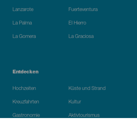
Lanzarote
Fuerteventura
La Palma
El Hierro
La Gomera
La Graciosa
Entdecken
Hochzeiten
Küste und Strand
Kreuzfahrten
Kultur
Gastronomie
Aktivtourismus
Alle Artikel