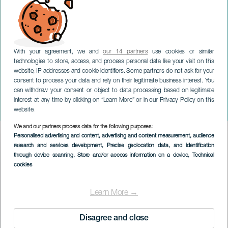
With your agreement, we and
our 14 partners
use cookies or similar
technologies to store, access, and process personal data like your visit on this
website, IP addresses and cookie identifiers. Some partners do not ask for your
consent to process your data and rely on their legitimate business interest. You
LANZAROTE
can withdraw your consent or object to data processing based on legitimate
Weihnachten im
interest at any time by clicking on “Learn More” or in our Privacy Policy on this
Dschungel
website.
We and our partners process data for the following purposes:
Imagen
Personalised advertising and content, advertising and content measurement, audience
Listado
research and services development
, Precise geolocation data, and identification
through device scanning
, Store and/or access information on a device
, Technical
cookies
Learn More →
Disagree and close