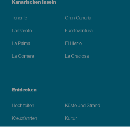
Menú
Kanarischen Inseln
Footer
Tenerife
Gran Canaria
Lanzarote
Fuerteventura
La Palma
El Hierro
La Gomera
La Graciosa
Entdecken
Hochzeiten
Küste und Strand
Kreuzfahrten
Kultur