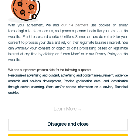
With your agreement, we and
our 14 partners
use cookies or similar
technologies to store, access, and process personal data like your visit on this
website, IP addresses and cookie identifiers. Some partners do not ask for your
consent to process your data and rely on their legitimate business interest. You
LANZAROTE
can withdraw your consent or object to data processing based on legitimate
Sonderausstellung:
interest at any time by clicking on “Learn More” or in our Privacy Policy on this
Schwarzlicht
website.
We and our partners process data for the following purposes:
Imagen
Personalised advertising and content, advertising and content measurement, audience
Listado
research and services development
, Precise geolocation data, and identification
through device scanning
, Store and/or access information on a device
, Technical
cookies
Learn More →
Disagree and close