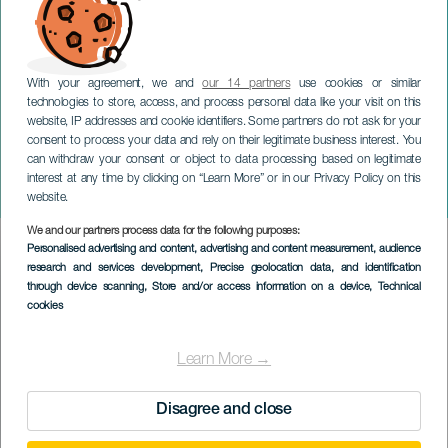
With your agreement, we and
our 14 partners
use cookies or similar
technologies to store, access, and process personal data like your visit on this
website, IP addresses and cookie identifiers. Some partners do not ask for your
consent to process your data and rely on their legitimate business interest. You
can withdraw your consent or object to data processing based on legitimate
LANZAROTE
interest at any time by clicking on “Learn More” or in our Privacy Policy on this
Reef Carnival Parade
website.
We and our partners process data for the following purposes:
Imagen
Personalised advertising and content, advertising and content measurement, audience
Listado
research and services development
, Precise geolocation data, and identification
through device scanning
, Store and/or access information on a device
, Technical
cookies
Learn More →
Disagree and close