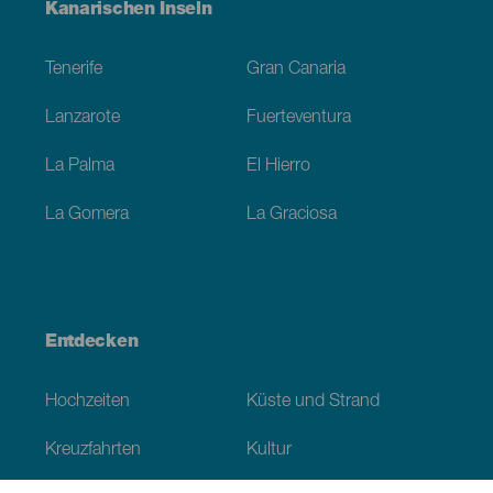
Menú
Kanarischen Inseln
Footer
Tenerife
Gran Canaria
Lanzarote
Fuerteventura
La Palma
El Hierro
La Gomera
La Graciosa
Entdecken
Hochzeiten
Küste und Strand
Kreuzfahrten
Kultur