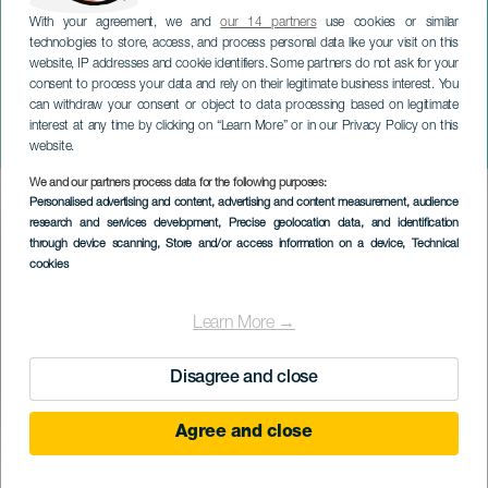
With your agreement, we and
our 14 partners
use cookies or similar
technologies to store, access, and process personal data like your visit on this
website, IP addresses and cookie identifiers. Some partners do not ask for your
consent to process your data and rely on their legitimate business interest. You
LANZAROTE
can withdraw your consent or object to data processing based on legitimate
Playa Blanca Music Run
interest at any time by clicking on “Learn More” or in our Privacy Policy on this
Night
website.
We and our partners process data for the following purposes:
Imagen
Personalised advertising and content, advertising and content measurement, audience
Listado
research and services development
, Precise geolocation data, and identification
through device scanning
, Store and/or access information on a device
, Technical
cookies
Learn More →
Disagree and close
Agree and close
November 2026
Localidad
Yaiza