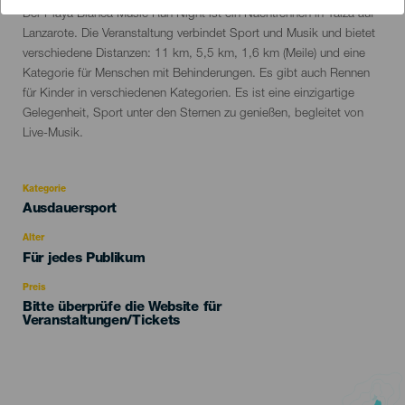
Descripción
Der Playa Blanca Music Run Night ist ein Nachtrennen in Yaiza auf
del
Lanzarote. Die Veranstaltung verbindet Sport und Musik und bietet
evento
verschiedene Distanzen: 11 km, 5,5 km, 1,6 km (Meile) und eine
Kategorie für Menschen mit Behinderungen. Es gibt auch Rennen
für Kinder in verschiedenen Kategorien. Es ist eine einzigartige
Gelegenheit, Sport unter den Sternen zu genießen, begleitet von
Live-Musik.
Kategorie
Categoría
Ausdauersport
del
evento
Alter
Edad
Für jedes Publikum
Recomendada
Preis
Bitte überprüfe die Website für
Veranstaltungen/Tickets