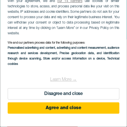
With your agreement, we and
our 14 partners
use cookies or similar
technologies to store, access, and process personal data like your visit on this
website, IP addresses and cookie identifiers. Some partners do not ask for your
consent to process your data and rely on their legitimate business interest. You
LANZAROTE
can withdraw your consent or object to data processing based on legitimate
Playa Blanca Music Race
interest at any time by clicking on “Learn More” or in our Privacy Policy on this
Night 2022
website.
We and our partners process data for the following purposes:
Imagen
Personalised advertising and content, advertising and content measurement, audience
Listado
research and services development
, Precise geolocation data, and identification
through device scanning
, Store and/or access information on a device
, Technical
cookies
Learn More →
Disagree and close
Agree and close
VERGANGENE VERANSTALTUNG