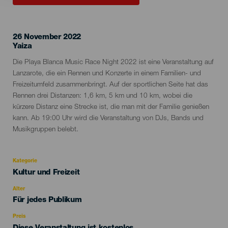
26 November 2022
Localidad
Yaiza
Descripción
Die Playa Blanca Music Race Night 2022 ist eine Veranstaltung auf
del
Lanzarote, die ein Rennen und Konzerte in einem Familien- und
evento
Freizeitumfeld zusammenbringt. Auf der sportlichen Seite hat das
Rennen drei Distanzen: 1,6 km, 5 km und 10 km, wobei die
kürzere Distanz eine Strecke ist, die man mit der Familie genießen
kann. Ab 19:00 Uhr wird die Veranstaltung von DJs, Bands und
Musikgruppen belebt.
Kategorie
Categoría
Kultur und Freizeit
del
evento
Alter
Edad
Für jedes Publikum
Recomendada
Preis