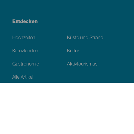
Entdecken
Hochzeiten
Küste und Strand
Kreuzfahrten
Kultur
Gastronomie
Aktivtourismus
Alle Artikel
Praktische Informationen
Veranstaltungskalender
Klima