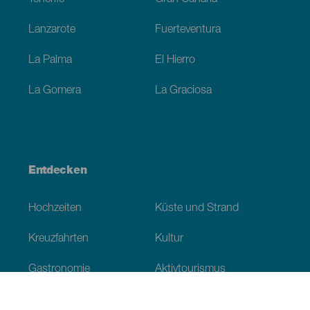
Lanzarote
Fuerteventura
La Palma
El Hierro
La Gomera
La Graciosa
Entdecken
Hochzeiten
Küste und Strand
Kreuzfahrten
Kultur
Gastronomie
Aktivtourismus
Alle Artikel