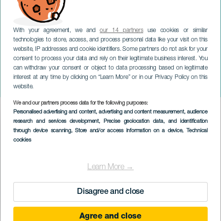
With your agreement, we and
our 14 partners
use cookies or similar
technologies to store, access, and process personal data like your visit on this
website, IP addresses and cookie identifiers. Some partners do not ask for your
consent to process your data and rely on their legitimate business interest. You
LANZAROTE
can withdraw your consent or object to data processing based on legitimate
Olga Cerpa & Mestisay im
interest at any time by clicking on “Learn More” or in our Privacy Policy on this
Konzert
website.
We and our partners process data for the following purposes:
Imagen
Personalised advertising and content, advertising and content measurement, audience
Listado
research and services development
, Precise geolocation data, and identification
through device scanning
, Store and/or access information on a device
, Technical
cookies
Learn More →
Disagree and close
Agree and close