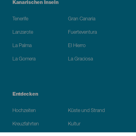
Menú
Kanarischen Inseln
Footer
Tenerife
Gran Canaria
Lanzarote
Fuerteventura
La Palma
El Hierro
La Gomera
La Graciosa
Entdecken
Hochzeiten
Küste und Strand
Kreuzfahrten
Kultur