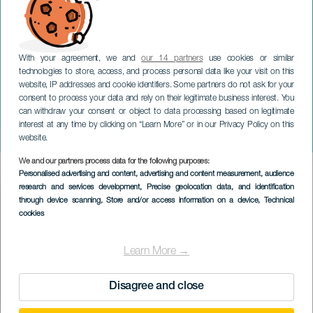
With your agreement, we and
our 14 partners
use cookies or similar
technologies to store, access, and process personal data like your visit on this
website, IP addresses and cookie identifiers. Some partners do not ask for your
consent to process your data and rely on their legitimate business interest. You
can withdraw your consent or object to data processing based on legitimate
LANZAROTE
interest at any time by clicking on “Learn More” or in our Privacy Policy on this
Nestor Trio im Konzert
website.
We and our partners process data for the following purposes:
Imagen
Personalised advertising and content, advertising and content measurement, audience
Listado
research and services development
, Precise geolocation data, and identification
through device scanning
, Store and/or access information on a device
, Technical
cookies
Learn More →
Disagree and close