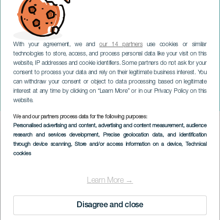
With your agreement, we and
our 14 partners
use cookies or similar
technologies to store, access, and process personal data like your visit on this
website, IP addresses and cookie identifiers. Some partners do not ask for your
consent to process your data and rely on their legitimate business interest. You
LANZAROTE
can withdraw your consent or object to data processing based on legitimate
Lanzarote Festival für Alte
interest at any time by clicking on “Learn More” or in our Privacy Policy on this
Musik
website.
We and our partners process data for the following purposes:
Imagen
Personalised advertising and content, advertising and content measurement, audience
Listado
research and services development
, Precise geolocation data, and identification
through device scanning
, Store and/or access information on a device
, Technical
cookies
Learn More →
Disagree and close