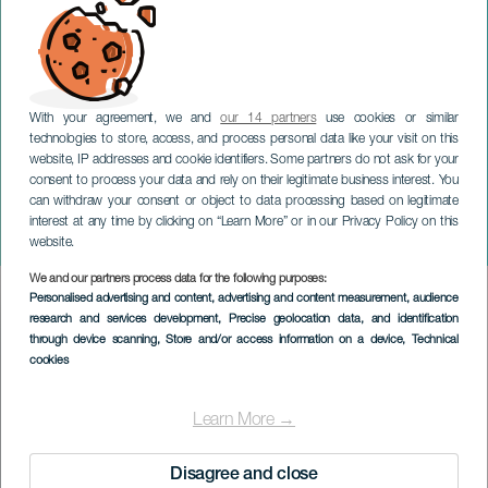
With your agreement, we and
our 14 partners
use cookies or similar
technologies to store, access, and process personal data like your visit on this
website, IP addresses and cookie identifiers. Some partners do not ask for your
consent to process your data and rely on their legitimate business interest. You
LANZAROTE
can withdraw your consent or object to data processing based on legitimate
Klänge und Aromen von
interest at any time by clicking on “Learn More” or in our Privacy Policy on this
San Bartolomé
website.
We and our partners process data for the following purposes:
Imagen
Personalised advertising and content, advertising and content measurement, audience
Listado
research and services development
, Precise geolocation data, and identification
through device scanning
, Store and/or access information on a device
, Technical
cookies
Learn More →
Disagree and close