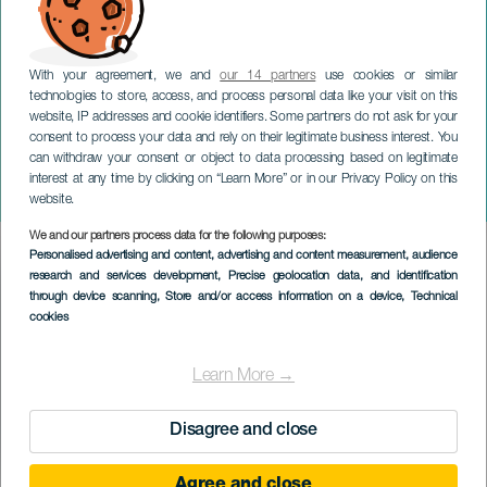
With your agreement, we and
our 14 partners
use cookies or similar
technologies to store, access, and process personal data like your visit on this
website, IP addresses and cookie identifiers. Some partners do not ask for your
consent to process your data and rely on their legitimate business interest. You
LANZAROTE
can withdraw your consent or object to data processing based on legitimate
Geschichten mit zwei
interest at any time by clicking on “Learn More” or in our Privacy Policy on this
Herzschlägen
website.
We and our partners process data for the following purposes:
Imagen
Personalised advertising and content, advertising and content measurement, audience
Listado
research and services development
, Precise geolocation data, and identification
through device scanning
, Store and/or access information on a device
, Technical
cookies
Learn More →
Disagree and close
Agree and close