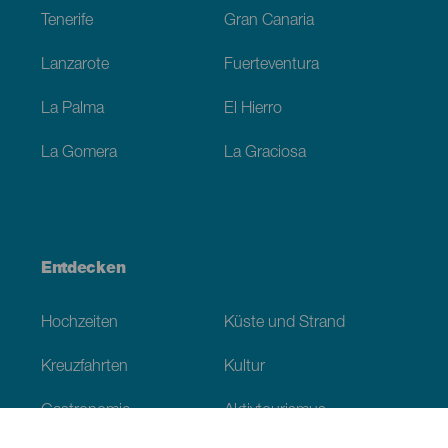
Tenerife
Gran Canaria
Lanzarote
Fuerteventura
La Palma
El Hierro
La Gomera
La Graciosa
Entdecken
Hochzeiten
Küste und Strand
Kreuzfahrten
Kultur
Gastronomie
Aktivtourismus