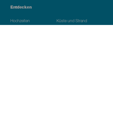
Entdecken
Hochzeiten
Küste und Strand
Kreuzfahrten
Kultur
Gastronomie
Aktivtourismus
Alle Artikel
Praktische Informationen
Veranstaltungskalender
Klima
Anreise
Wo sollen wir essen